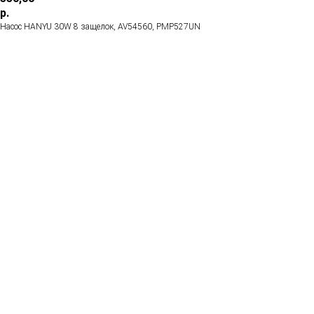
р.
Насос HANYU 30W 8 защелок, AV54560, PMP527UN