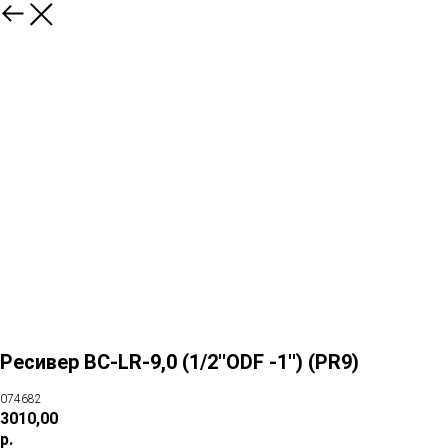
Ресивер BC-LR-9,0 (1/2''ODF -1'') (PR9)
074682
3010,00
р.