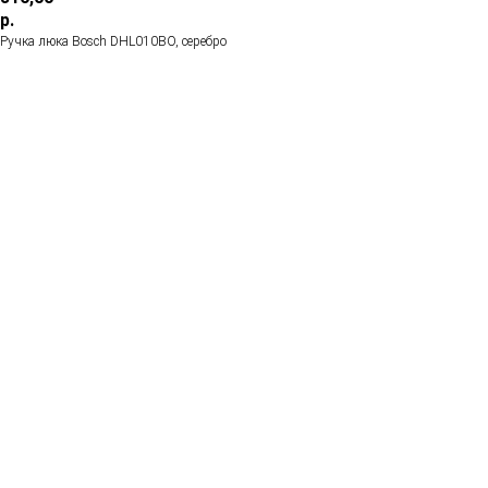
р.
Ручка люка Bosch DHL010BO, cеребро