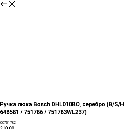
Ручка люка Bosch DHL010BO, cеребро (B/S/H
648581 / 751786 / 751783WL237)
00751782
310,00