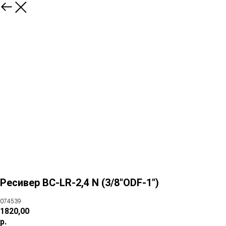
Ресивер BC-LR-2,4 N (3/8"ODF-1")
074539
1820,00
р.