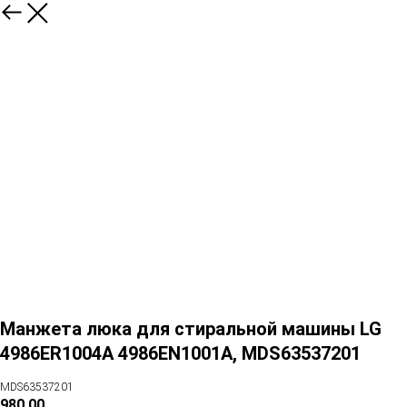
Манжета люка для стиральной машины LG
4986ER1004A 4986EN1001A, MDS63537201
MDS63537201
980,00