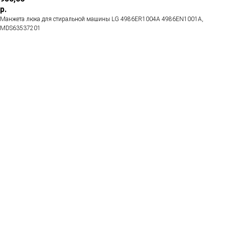
р.
Манжета люка для стиральной машины LG 4986ER1004A 4986EN1001A,
MDS63537201