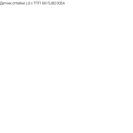
Датчик оттайки LG с ТПП 6615JB2005A